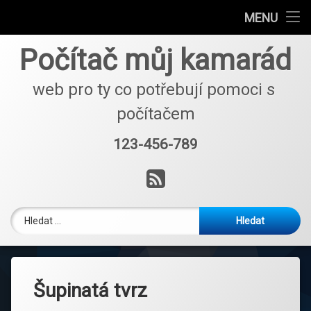
Charakteristika školky
MENU
Přejít
Platby a provoz
Počítač můj kamarád
k
obsahu
Kontakty
webu
web pro ty co potřebují pomoci s 
počítačem
Povinné informace
123-456-789
Tel:
RSS
Vyhledávání
Šupinatá tvrz