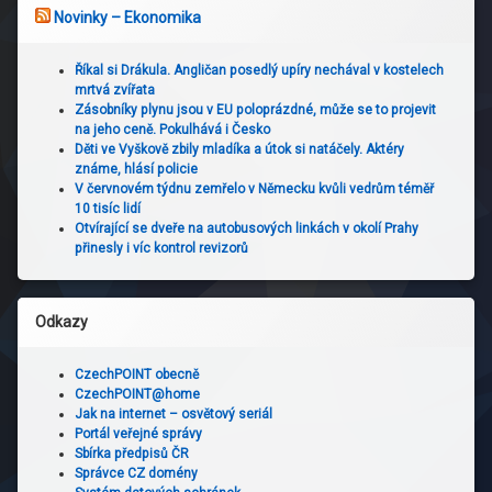
Novinky – Ekonomika
Říkal si Drákula. Angličan posedlý upíry nechával v kostelech
mrtvá zvířata
Zásobníky plynu jsou v EU poloprázdné, může se to projevit
na jeho ceně. Pokulhává i Česko
Děti ve Vyškově zbily mladíka a útok si natáčely. Aktéry
známe, hlásí policie
V červnovém týdnu zemřelo v Německu kvůli vedrům téměř
10 tisíc lidí
Otvírající se dveře na autobusových linkách v okolí Prahy
přinesly i víc kontrol revizorů
Odkazy
CzechPOINT obecně
CzechPOINT@home
Jak na internet – osvětový seriál
Portál veřejné správy
Sbírka předpisů ČR
Správce CZ domény