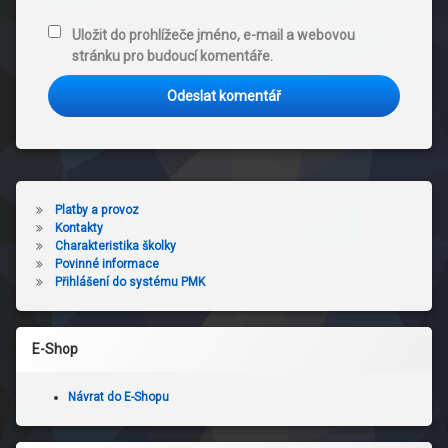
Uložit do prohlížeče jméno, e-mail a webovou
stránku pro budoucí komentáře.
Platby a provoz
Kontakty
Charakteristika školky
Povinné informace
Přihlášení do systému PMK
E-Shop
Návrat do E-Shopu