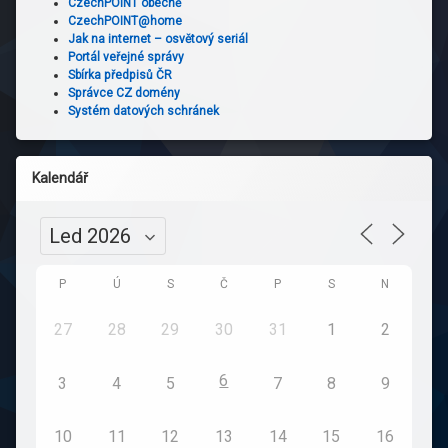
CzechPOINT obecně
CzechPOINT@home
Jak na internet – osvětový seriál
Portál veřejné správy
Sbírka předpisů ČR
Správce CZ domény
Systém datových schránek
Kalendář
P
Ú
S
Č
P
S
N
27
28
29
30
31
1
2
6
3
4
5
7
8
9
10
11
12
13
14
15
16