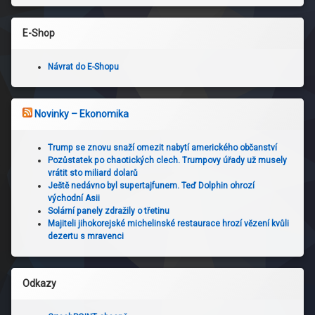
E-Shop
Návrat do E-Shopu
Novinky – Ekonomika
Trump se znovu snaží omezit nabytí amerického občanství
Pozůstatek po chaotických clech. Trumpovy úřady už musely
vrátit sto miliard dolarů
Ještě nedávno byl supertajfunem. Teď Dolphin ohrozí
východní Asii
Solární panely zdražily o třetinu
Majiteli jihokorejské michelinské restaurace hrozí vězení kvůli
dezertu s mravenci
Odkazy