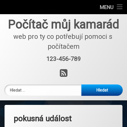
Charakteristika školky
MENU
Přejít
Platby a provoz
Počítač můj kamarád
k
obsahu
Kontakty
webu
web pro ty co potřebují pomoci s 
počítačem
Povinné informace
123-456-789
Tel:
RSS
Vyhledávání
pokusná událost