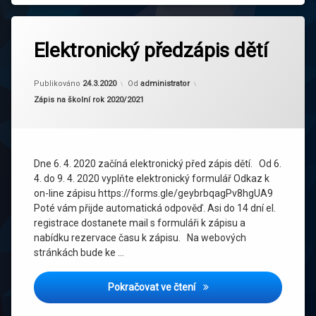
Elektronický předzápis dětí
Publikováno
24.3.2020
Od
administrator
Kategorie:
Zápis na školní rok 2020/2021
Dne 6. 4. 2020 začíná elektronický před zápis dětí. Od 6.
4. do 9. 4. 2020 vyplňte elektronický formulář Odkaz k
on-line zápisu https://forms.gle/geybrbqagPv8hgUA9
Poté vám přijde automatická odpověď. Asi do 14 dní el.
registrace dostanete mail s formuláři k zápisu a
nabídku rezervace času k zápisu. Na webových
stránkách bude ke …
Elektronický předzápis dětí
Pokračovat ve čtení