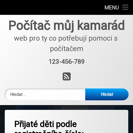
Charakteristika školky
MENU
Přejít
Platby a provoz
Počítač můj kamarád
k
obsahu
Kontakty
webu
web pro ty co potřebují pomoci s 
počítačem
Povinné informace
123-456-789
Tel:
RSS
Vyhledávání
Přijaté děti podle