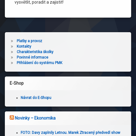
vysvětlit, poradit a zajistit!
Platby a provoz
Kontakty
Charakteristika školky
Povinné informace
Přihlášení do systému PMK
E-Shop
Návrat do E-Shopu
Novinky – Ekonomika
FOTO: Davy zaplnily Letnou. Marek Ztracený předvedl show