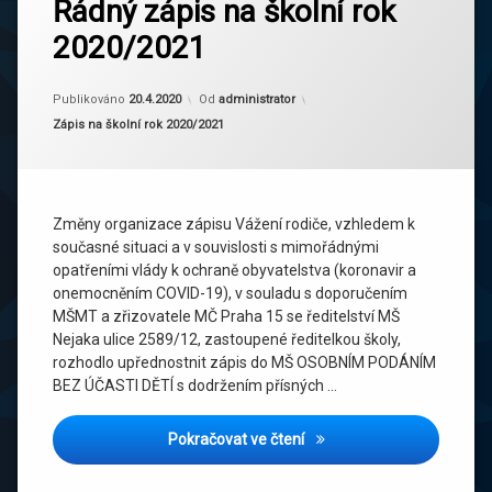
Řádný zápis na školní rok
2020/2021
Aktualizováno
29.7.2020
Publikováno
20.4.2020
Od
administrator
Kategorie:
Zápis na školní rok 2020/2021
Změny organizace zápisu Vážení rodiče, vzhledem k
současné situaci a v souvislosti s mimořádnými
opatřeními vlády k ochraně obyvatelstva (koronavir a
onemocněním COVID-19), v souladu s doporučením
MŠMT a zřizovatele MČ Praha 15 se ředitelství MŠ
Nejaka ulice 2589/12, zastoupené ředitelkou školy,
rozhodlo upřednostnit zápis do MŠ OSOBNÍM PODÁNÍM
BEZ ÚČASTI DĚTÍ s dodržením přísných …
Řádný zápis na školní rok
Pokračovat ve čtení