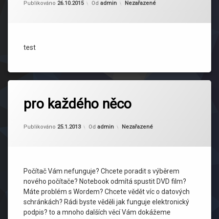
Kategorie:
Publikováno
26.10.2015
Od
admin
Nezařazené
test
pro každého něco
Aktualizováno
3.8.2015
Kategorie:
Publikováno
25.1.2013
Od
admin
Nezařazené
Počítač Vám nefunguje? Chcete poradit s výběrem
nového počítače? Notebook odmítá spustit DVD film?
Máte problém s Wordem? Chcete vědět víc o datových
schránkách? Rádi byste věděli jak funguje elektronický
podpis? to a mnoho dalších věcí Vám dokážeme