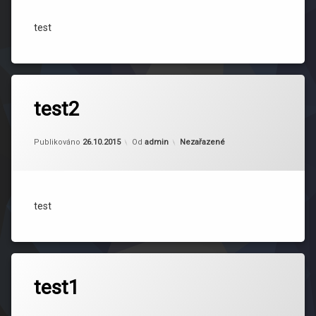
test
test2
Kategorie:
Publikováno
26.10.2015
Od
admin
Nezařazené
test
test1