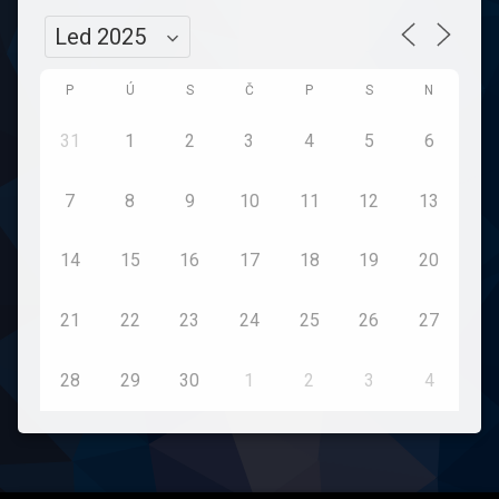
P
Ú
S
Č
P
S
N
31
1
2
3
4
5
6
7
8
9
10
11
12
13
14
15
16
17
18
19
20
21
22
23
24
25
26
27
28
29
30
1
2
3
4