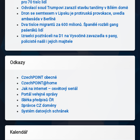
pro 70 tisíc lidí
Odvolací soud Trumpovi zarazil stavbu tančírny v Bílém domě
Dron se semtexem v Lipsku je protiruská provokace, uvedla
ambasáda v Berlíně
Dva tisíce migrantů za 600 milionů. Španělé rozbili gang
pašeráků lidí
Izraelci poztráceli na D1 na Vysočině zavazadla s pasy,
policisté našli i jejich majitele
Odkazy
CzechPOINT obecně
CzechPOINT@home
Jak na internet – osvětový seriál
Portál veřejné správy
Sbírka předpisů ČR
Správce CZ domény
Systém datových schránek
Kalendář